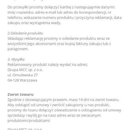
Do przesyłki prosimy dołączyć kartkę z następująymie danymi:
imię i nazwisko, adres e-mail lub adres do korespondencji, nr
telefonu, wskazanie numeru produktu i przyczyna reklamacji, data
zakupu oraz wystąpienia wady.
2.
Odesłanie produktu
Składając reklamację prosimy o odesłanie produktu wraz ze
wszystkimi jego akcesoriami oraz kopią faktury zakupu lub z
paragonem.
3.
Wysyłka
Reklamowany produkt należy wysłać na adres:
Grupa MCC sp. z o.o.
ul. Omulewska 27
04-128 Warszawa
Zwrot towaru
Zgodnie z obowiązującym prawem, masz 14 dni na zwrot towaru.
Aby odstąpić od umowy i zwrócić zakupiony u nas produkt,
prosimy do toaru dołączyć oświadczenie o odstąpieniu od umowy
sprzedaży i wyślij go na nasz adres wraz ze zwracanym
produktem/produktami:
Grupa MCC sp. z o.o.