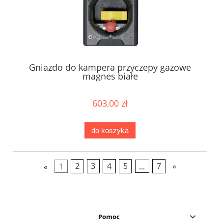
Gniazdo do kampera przyczepy gazowe
magnes białe
603,00 zł
do koszyka
«
1
2
3
4
5
...
7
»
Pomoc