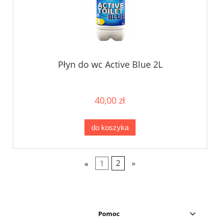
Płyn do wc Active Blue 2L
40,00 zł
do koszyka
«
1
2
»
Pomoc