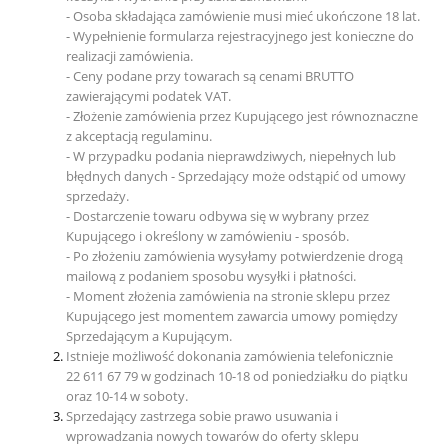
- Osoba składająca zamówienie musi mieć ukończone 18 lat.
- Wypełnienie formularza rejestracyjnego jest konieczne do
realizacji zamówienia.
- Ceny podane przy towarach są cenami BRUTTO
zawierającymi podatek VAT.
- Złożenie zamówienia przez Kupującego jest równoznaczne
z akceptacją regulaminu.
- W przypadku podania nieprawdziwych, niepełnych lub
błędnych danych - Sprzedający może odstąpić od umowy
sprzedaży.
- Dostarczenie towaru odbywa się w wybrany przez
Kupującego i określony w zamówieniu - sposób.
- Po złożeniu zamówienia wysyłamy potwierdzenie drogą
mailową z podaniem sposobu wysyłki i płatności.
- Moment złożenia zamówienia na stronie sklepu przez
Kupującego jest momentem zawarcia umowy pomiędzy
Sprzedającym a Kupującym.
Istnieje możliwość dokonania zamówienia telefonicznie
22 611 67 79 w godzinach 10-18 od poniedziałku do piątku
oraz 10-14 w soboty.
Sprzedający zastrzega sobie prawo usuwania i
wprowadzania nowych towarów do oferty sklepu