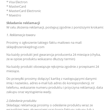
* Visa Electron
* MasterCard
* MasterCard Electronic
* Maestro
Składanie reklamacji
W celu złożenia reklamacji, postępuj zgodnie z poniższymi krokami:
1.
Reklamacja towaru
Prosimy o zgłoszenie takiego faktu mailowo na mail:
sklep@szerokiejdrogi.com
Na każdy produkt jest gwarancja producenta 24 miesiące (chyba,
że w opisie produktu wskazano dłuższy termin)
Na każdy produkt obowiązuje rękojmia zgodnie z przepisami 24
miesiące.
Do przesyłki prosimy dołączyć kartkę z następującymi danymi:
imię i nazwisko, adres e-mail lub adres do korespondencji, nr
telefonu, wskazanie numeru produktu i przyczyna reklamacji, data
zakupu oraz wystąpienia wady.
2.
Odesłanie produktu
Składając reklamację prosimy o odesłanie produktu wraz ze
wszystkimi jego akcesoriami oraz kopią faktury zakupu lub z